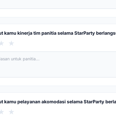
 kamu kinerja tim panitia selama StarParty berlang
★
★
t kamu pelayanan akomodasi selama StarParty ber
★
★