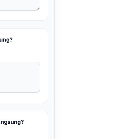
sung?
langsung?