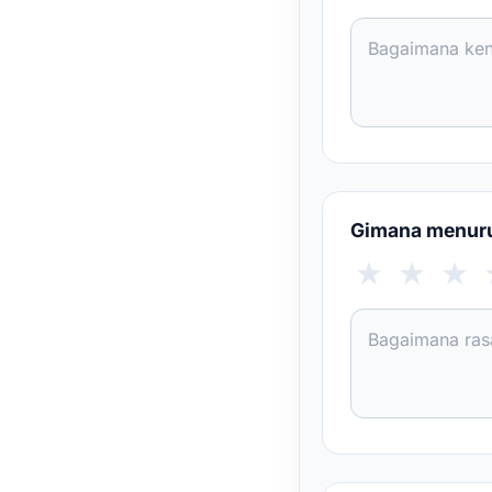
Gimana menuru
★
★
★