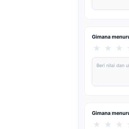
Gimana menurut
★
★
★
Gimana menuru
★
★
★