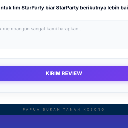
tuk tim StarParty biar StarParty berikutnya lebih bai
KIRIM REVIEW
PAPUA BUKAN TANAH KOSONG