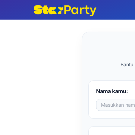
Lewati
ke
konten
Bantu 
Nama kamu: