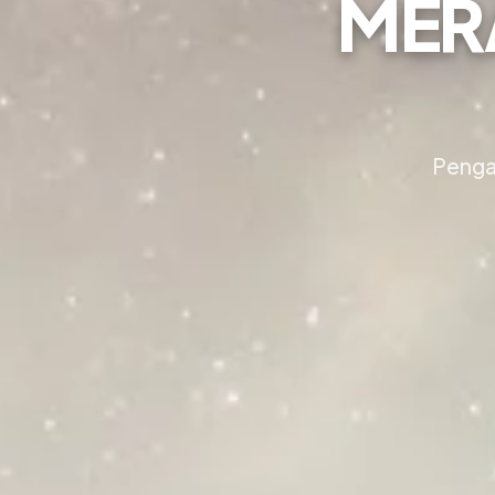
MER
Pengal