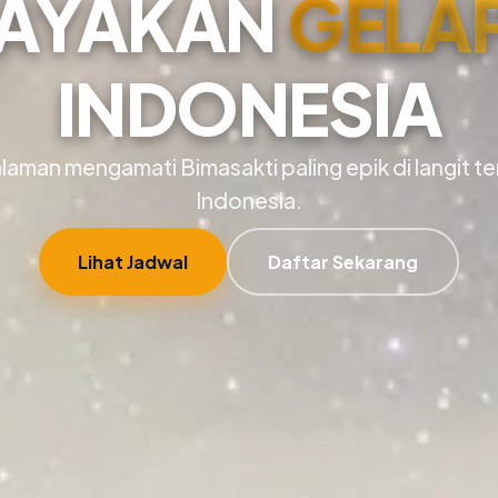
AYAKAN
GELA
INDONESIA
aman mengamati Bimasakti paling epik di langit t
Indonesia.
Lihat Jadwal
Daftar Sekarang