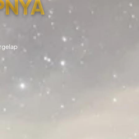
PNYA
ergelap