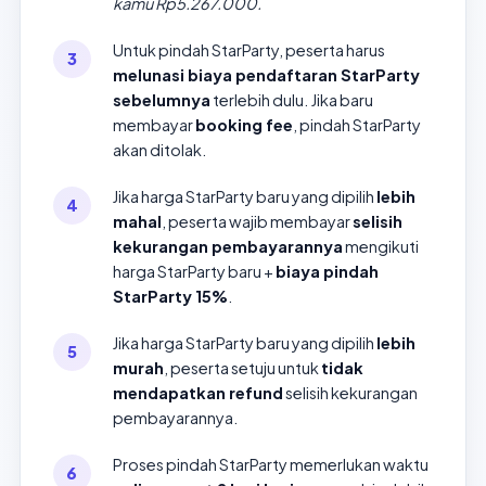
kamu Rp5.267.000.
Untuk pindah StarParty, peserta harus
melunasi biaya pendaftaran StarParty
sebelumnya
terlebih dulu. Jika baru
membayar
booking fee
, pindah StarParty
akan ditolak.
Jika harga StarParty baru yang dipilih
lebih
mahal
, peserta wajib membayar
selisih
kekurangan pembayarannya
mengikuti
harga StarParty baru +
biaya pindah
StarParty 15%
.
Jika harga StarParty baru yang dipilih
lebih
murah
, peserta setuju untuk
tidak
mendapatkan refund
selisih kekurangan
pembayarannya.
Proses pindah StarParty memerlukan waktu