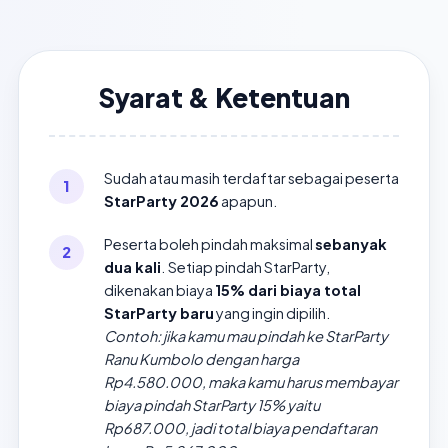
Syarat & Ketentuan
Sudah atau masih terdaftar sebagai peserta
StarParty 2026
apapun.
Peserta boleh pindah maksimal
sebanyak
dua kali
. Setiap pindah StarParty,
dikenakan biaya
15% dari biaya total
StarParty baru
yang ingin dipilih.
Contoh: jika kamu mau pindah ke StarParty
Ranu Kumbolo dengan harga
Rp4.580.000, maka kamu harus membayar
biaya pindah StarParty 15% yaitu
Rp687.000, jadi total biaya pendaftaran