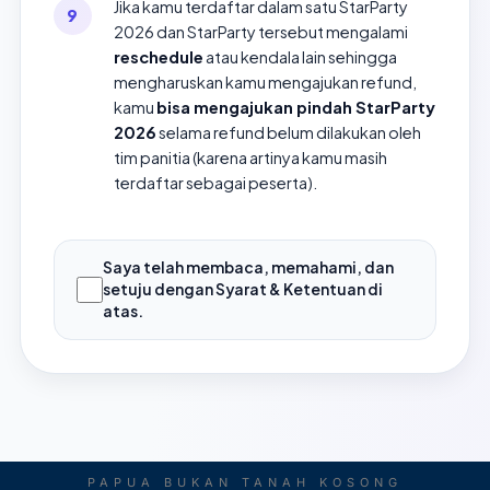
Jika kamu terdaftar dalam satu StarParty
2026 dan StarParty tersebut mengalami
reschedule
atau kendala lain sehingga
mengharuskan kamu mengajukan refund,
kamu
bisa mengajukan pindah StarParty
2026
selama refund belum dilakukan oleh
tim panitia (karena artinya kamu masih
terdaftar sebagai peserta).
Saya telah membaca, memahami, dan
setuju dengan Syarat & Ketentuan di
atas.
PAPUA BUKAN TANAH KOSONG