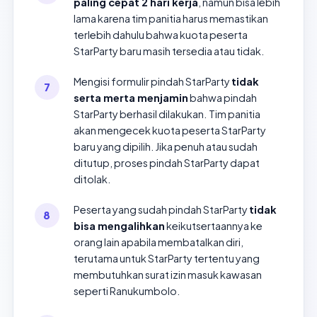
paling cepat 2 hari kerja
, namun bisa lebih
lama karena tim panitia harus memastikan
terlebih dahulu bahwa kuota peserta
StarParty baru masih tersedia atau tidak.
Mengisi formulir pindah StarParty
tidak
serta merta menjamin
bahwa pindah
StarParty berhasil dilakukan. Tim panitia
akan mengecek kuota peserta StarParty
baru yang dipilih. Jika penuh atau sudah
ditutup, proses pindah StarParty dapat
ditolak.
Peserta yang sudah pindah StarParty
tidak
bisa mengalihkan
keikutsertaannya ke
orang lain apabila membatalkan diri,
terutama untuk StarParty tertentu yang
membutuhkan surat izin masuk kawasan
seperti Ranukumbolo.