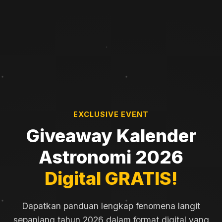
EXCLUSIVE EVENT
Giveaway Kalender
Astronomi 2026
Digital GRATIS!
Dapatkan panduan lengkap fenomena langit
sepanjang tahun 2026 dalam format digital yang